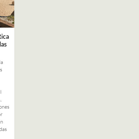
Rica
das
la
s
l
,
iones
or
un
adas