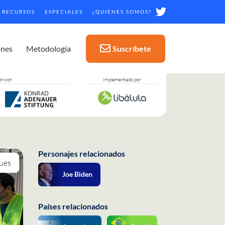
RECURSOS
ESPECIALES
¿QUIÉNES SOMOS?
ones
Metodología
Suscríbete
ón con
Implementado por
Personajes relacionados
ues
Joe Biden
Países relacionados