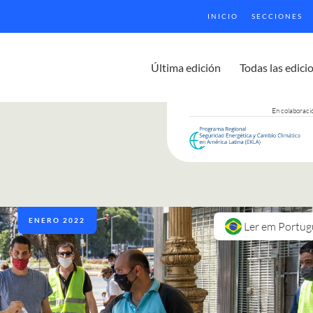
INICIO
SECCIONES
Última edición
Todas las edici
En colaboraci
ENERO 2022
Ler em Portug