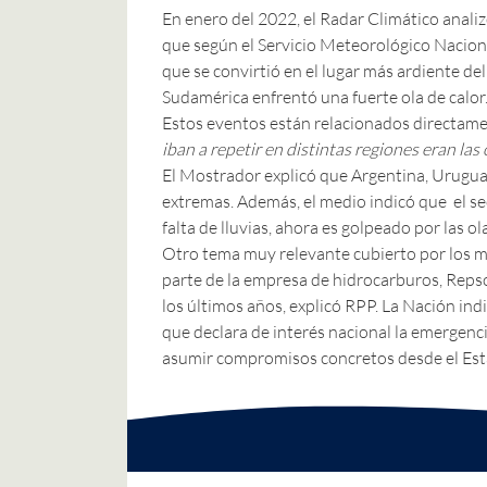
En enero del 2022, el Radar Climático anali
que según el Servicio Meteorológico Nacion
que se convirtió en el lugar más ardiente del
Sudamérica enfrentó una fuerte ola de calor
Estos eventos están relacionados directame
iban a repetir en distintas regiones eran las 
El Mostrador
explicó que Argentina, Uruguay
extremas. Además, el medio indicó que el sec
falta de lluvias, ahora es golpeado por las ola
Otro tema muy relevante cubierto por los me
parte de la empresa de hidrocarburos, Repso
los últimos años, explicó
RPP
.
La Nación
indi
que declara de interés nacional la emergencia
asumir compromisos concretos desde el Estad