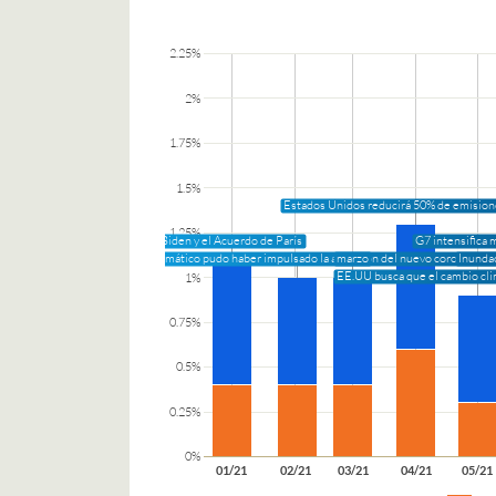
2.25%
2%
1.75%
1.5%
Estados Unidos reducirá 50% de emision
1.25%
Biden y el Acuerdo de París
G7 intensifica 
El cambio climático pudo haber impulsado la aparición del nuevo coronavirus
marzo
Inundac
EE.UU busca que el cambio clim
1%
0.75%
0.5%
0.25%
0%
01/21
02/21
03/21
04/21
05/21