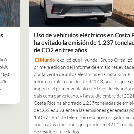
ás
Uso de vehículos eléctricos en Costa 
ha evitado la emisión de 1.237 tonela
de CO2 en tres años
icó
El Mundo
explicó que Hyundai Grupo Q realizó 
 sido
primera edición del Informe de emisiones evitada
braya
por la venta de autos eléctricos en Costa Rica. El
ura
informe explica que desde el 2018, año en que se
s
importó el primer vehículo eléctrico de Hyundai a
país centroamericano, y hasta diciembre del 2021
Costa Rica ha ahorrado 1.237 toneladas de emis
de CO2 equivalente a las emisiones generadas p
150.471.954 de teléfonos celulares cargados en 
año, o a las emisiones que producen 421,0 tonel
de residuos reciclados.