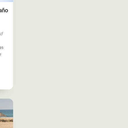
 año
nd
as
e