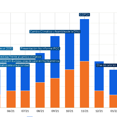
COP26
Cambio Climático y Asamblea de la ONU
es al 2030
Presentación 6to informe IPCC
medidas frente al cambio climático
iones en Europa y olas de calor en Norteamérica
ático sea una prioridad
Olas de calor e
06/21
07/21
08/21
09/21
10/21
11/21
12/21
01/2