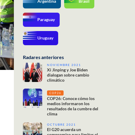
Argentina
Brasil
Paraguay
Uruguay
Radares anteriores
NOVIEMBRE 2021
Xi Jinping y Joe Biden
dialogan sobre cambio
climático
COP26
COP26: Conoce cómo los
medios informaron los
resultados de la cumbre del
clima
OCTUBRE 2021
El G20 acuerda un
compromiso para limitar el