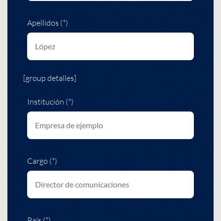
Apellidos (*)
[group detalles]
Institución (*)
Cargo (*)
País (*)