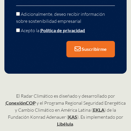
Adicionalmente, deseo recibir información
sobre sostenibilidad empresarial
Acepto la
Política de privacidad
Suscribirme
El Radar Climático es diseñado y desarrollado por
ConexiónCOP
y el Programa Regional Seguridad Energética
y Cambio Climático en América Latina (
EKLA
) de la
Fundación Konrad Adenauer (
KAS
). Es implementado por
Libélula
.