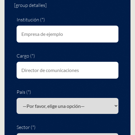
[group detalles]
Institución (*)
Cargo (*)
País (*)
Sector (*)