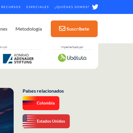
RECURSOS
ESPECIALES
¿QUIÉNES SOMOS?
ones
Metodología
Suscríbete
ón con
Implementado por
Países relacionados
Colombia
Estados Unidos