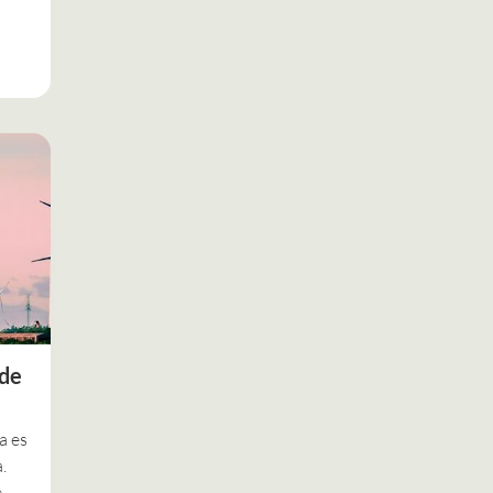
 de
a es
.
e