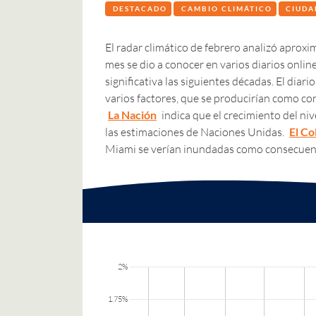
DESTACADO
CAMBIO CLIMÁTICO
CIUDA
El radar climático de febrero analizó aprox
mes se dio a conocer en varios diarios onli
significativa las siguientes décadas. El diar
varios factores, que se producirían como co
La Nación
indica que el crecimiento del niv
las estimaciones de Naciones Unidas.
El C
Miami se verían inundadas como consecuenc
2%
1.75%