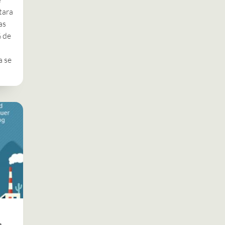
tara
as
% de
a se
s