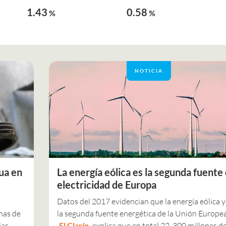
1.43
0.58
%
%
NOTICIA
ua en
La energía eólica es la segunda fuente
electricidad de Europa
Datos del 2017 evidencian que la energía eólica y
nas de
la segunda fuente energética de la Unión Europea
las
El Clarín
explica que en total 22, 300 millones d