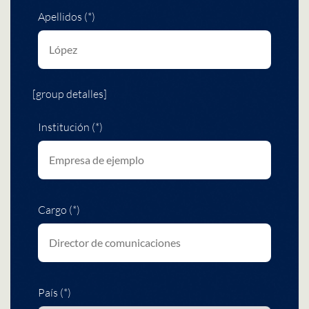
Apellidos (*)
[group detalles]
Institución (*)
Cargo (*)
País (*)