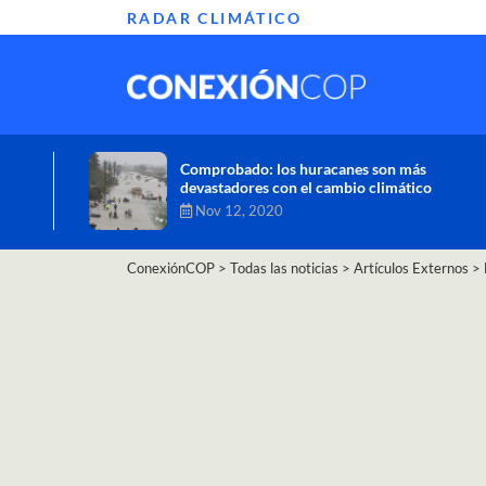
RADAR CLIMÁTICO
Informe de la ONU alerta sobre graves
efectos del cambio climático en África
Oct 26, 2020
ConexiónCOP
>
Todas las noticias
>
Artículos Externos
>