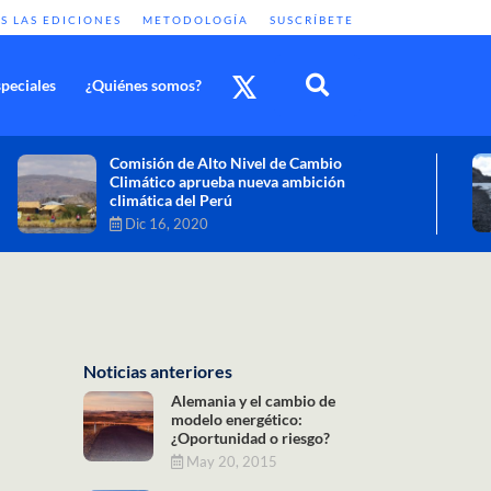
S LAS EDICIONES
METODOLOGÍA
SUSCRÍBETE
peciales
¿Quiénes somos?
Cambio climático: combatir sus efectos
como objetivo global y urgente
Nov 30, 2020
Noticias anteriores
Alemania y el cambio de
modelo energético:
¿Oportunidad o riesgo?
May 20, 2015