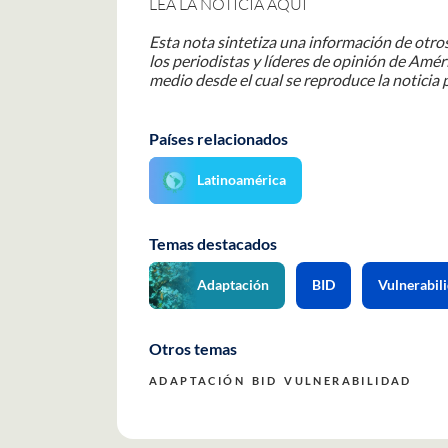
LEA LA NOTICIA AQUÍ
Esta nota sintetiza una información de otros
los periodistas y líderes de opinión de Améri
medio desde el cual se reproduce la noticia p
Países relacionados
Latinoamérica
Temas destacados
Adaptación
BID
Vulnerabil
Otros temas
ADAPTACIÓN
BID
VULNERABILIDAD