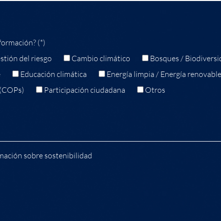
formación? (*)
stión del riesgo
Cambio climático
Bosques / Biodiversi
e
Educación climática
Energía limpia / Energía renovabl
 (COPs)
Participación ciudadana
Otros
mación sobre sostenibilidad