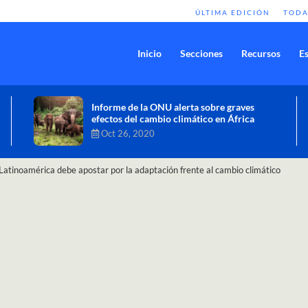
ÚLTIMA EDICIÓN
TODA
Inicio
Secciones
Recursos
Es
Comisión de Alto Nivel de Cambio
Climático aprueba nueva ambición
climática del Perú
Dic 16, 2020
Latinoamérica debe apostar por la adaptación frente al cambio climático