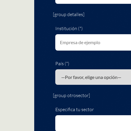
[group detalles]
Institución (*)
País (*)
[group otrosector]
Especifica tu sector