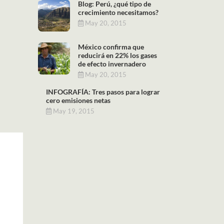
Blog: Perú, ¿qué tipo de
crecimiento necesitamos?
May 20, 2015
México confirma que
reducirá en 22% los gases
de efecto invernadero
May 20, 2015
INFOGRAFÍA: Tres pasos para lograr
cero emisiones netas
May 19, 2015