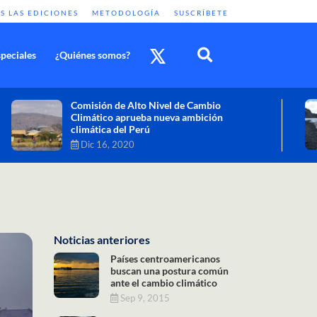
S LAS EDICIONES
METODOLOGÍA
SUSCRÍBETE
peciales
¿Quiénes somos?
Cambio climático: combatir sus efectos
como objetivo global y urgente
Nov 30, 2020
Noticias anteriores
Países centroamericanos
buscan una postura común
ante el cambio climático
Sep 9, 2015