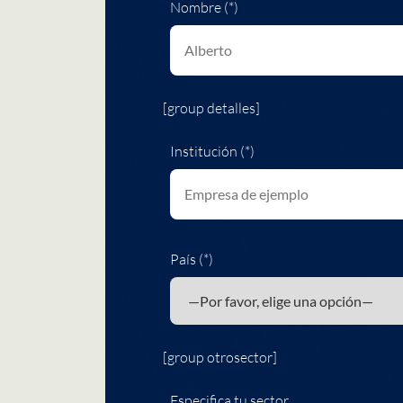
Nombre (*)
[group detalles]
Institución (*)
País (*)
[group otrosector]
Especifica tu sector