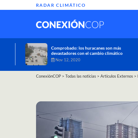
RADAR CLIMÁTICO
Informe de la ONU alerta sobre graves
efectos del cambio climático en África
Oct 26, 2020
ConexiónCOP
>
Todas las noticias
>
Artículos Externos
>