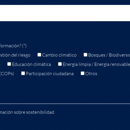
formación? (*)
stión del riesgo
Cambio climático
Bosques / Biodiversi
e
Educación climática
Energía limpia / Energía renovabl
 (COPs)
Participación ciudadana
Otros
mación sobre sostenibilidad