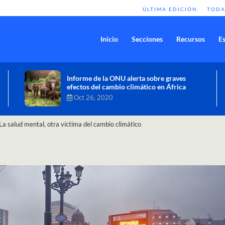
ÚLTIMA EDICIÓN
TODA
Inicio
Secciones
Recursos
Es
Comisión de Alto Nivel de Cambio
Climático aprueba nueva ambición
climática del Perú
Dic 16, 2020
La salud mental, otra víctima del cambio climático