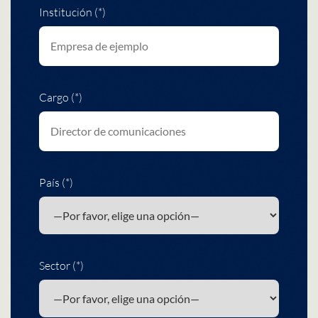
Institución (*)
Cargo (*)
País (*)
Sector (*)