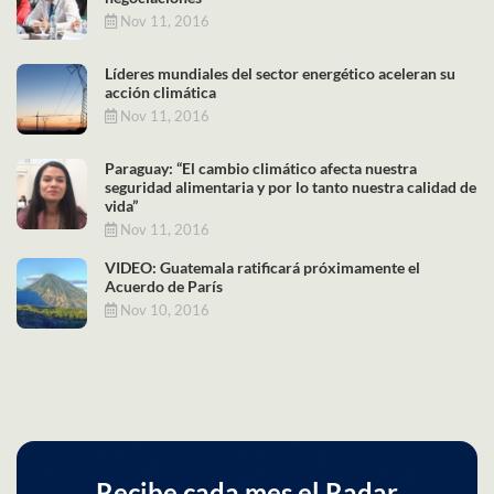
Nov 11, 2016
Líderes mundiales del sector energético aceleran su
acción climática
Nov 11, 2016
Paraguay: “El cambio climático afecta nuestra
seguridad alimentaria y por lo tanto nuestra calidad de
vida”
Nov 11, 2016
VIDEO: Guatemala ratificará próximamente el
Acuerdo de París
Nov 10, 2016
Recibe cada mes el Radar