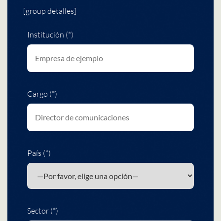
[group detalles]
Institución (*)
Cargo (*)
País (*)
Sector (*)