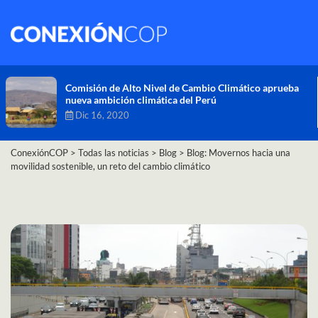
Comisión de Alto Nivel de Cambio Climático aprueba
nueva ambición climática del Perú
Dic 16, 2020
ConexiónCOP
>
Todas las noticias
>
Blog
>
Blog: Movernos hacia una
movilidad sostenible, un reto del cambio climático