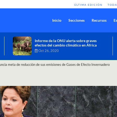
ÚLTIMA EDICIÓN
TODA
Inicio
Secciones
Recursos
Es
Comisión de Alto Nivel de Cambio
Climático aprueba nueva ambición
climática del Perú
Dic 16, 2020
nuncia meta de reducción de sus emisiones de Gases de Efecto Invernadero