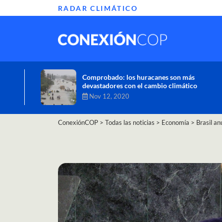
RADAR CLIMÁTICO
Informe de la ONU alerta sobre graves
efectos del cambio climático en África
Oct 26, 2020
ConexiónCOP
>
Todas las noticias
>
Economía
>
Brasil a