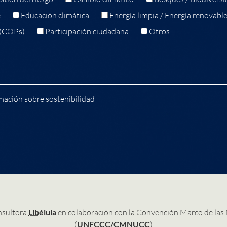
e
Educación climática
Energía limpia / Energía renovabl
 (COPs)
Participación ciudadana
Otros
mación sobre sostenibilidad
nsultora
Libélula
en colaboración con la Convención Marco de las
(
UNFCCC/CMNUCC
)