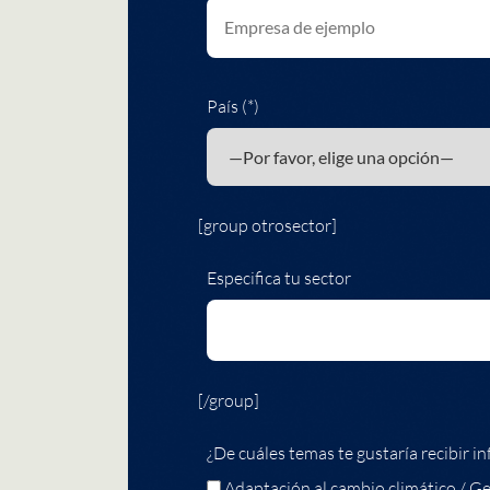
País (*)
[group otrosector]
Especifica tu sector
[/group]
¿De cuáles temas te gustaría recibir in
Adaptación al cambio climático / Ge