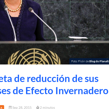
Foto: Flickr de
Blog do Planal
eta de reducción de sus
es de Efecto Invernadero
Sep 28, 2015
2 minutos
CA