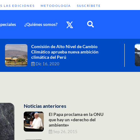
S LAS EDICIONES
METODOLOGÍA
SUSCRÍBETE
peciales
¿Quiénes somos?
Cambio climático: combatir sus efectos
como objetivo global y urgente
Nov 30, 2020
Noticias anteriores
El Papa proclama en la ONU
que hay un «derecho del
ambiente»
Sep 26, 2015