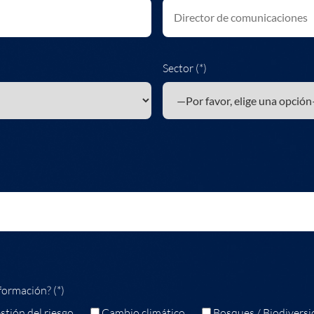
Sector (*)
formación? (*)
stión del riesgo
Cambio climático
Bosques / Biodiversi