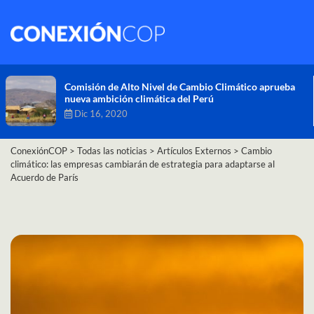
Comisión de Alto Nivel de Cambio Climático aprueba
nueva ambición climática del Perú
Dic 16, 2020
ConexiónCOP
>
Todas las noticias
>
Artículos Externos
>
Cambio
climático: las empresas cambiarán de estrategia para adaptarse al
Acuerdo de París