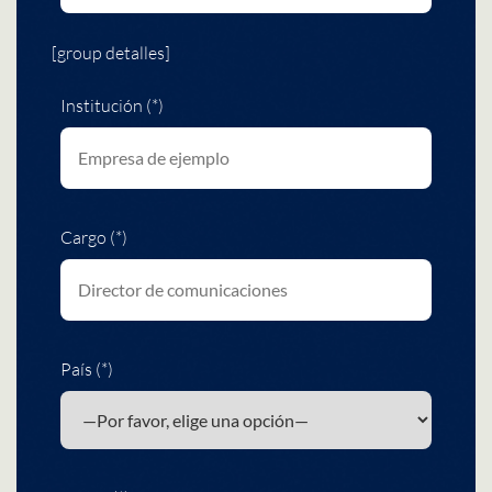
[group detalles]
Institución (*)
Cargo (*)
País (*)