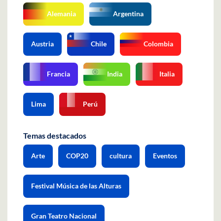
Alemania
Argentina
Austria
Chile
Colombia
Francia
India
Italia
Lima
Perú
Temas destacados
Arte
COP20
cultura
Eventos
Festival Música de las Alturas
Gran Teatro Nacional