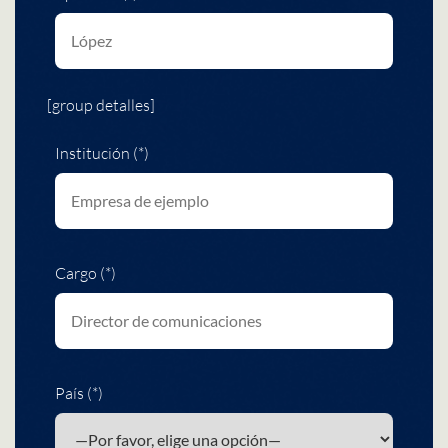
[group detalles]
Institución (*)
Cargo (*)
País (*)