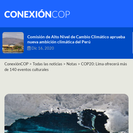
Comisión de Alto Nivel de Cambio Climático aprueba
nueva ambición climática del Perú
Dic 16, 2020
ConexiónCOP
>
Todas las noticias
>
Notas
>
COP20: Lima ofrecerá más
de 140 eventos culturales