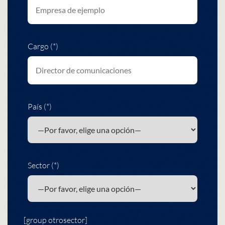
Cargo (*)
País (*)
Sector (*)
[group otrosector]