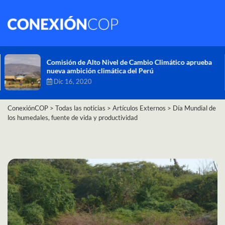
Comisión de Alto Nivel de Cambio Climático aprueba
nueva ambición climática del Perú
Dic 16, 2020
ConexiónCOP
>
Todas las noticias
>
Artículos Externos
>
Día Mundial de
los humedales, fuente de vida y productividad