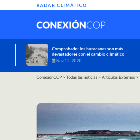
RADAR CLIMÁTICO
Informe de la ONU alerta sobre graves
efectos del cambio climático en África
Oct 26, 2020
ConexiónCOP
>
Todas las noticias
>
Artículos Externos
>