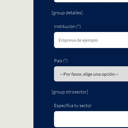
[group detalles]
Institución (*)
País (*)
[group otrosector]
Especifica tu sector