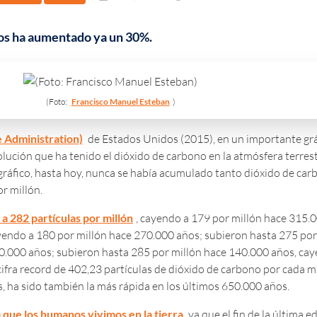
anos ha aumentado ya un 30%.
(Foto:
Francisco Manuel Esteban
)
 Administration)
de Estados Unidos (2015), en un importante grá
ución que ha tenido el dióxido de carbono en la atmósfera terrestr
 gráfico, hasta hoy, nunca se había acumulado tanto dióxido de car
r millón.
a 282 partículas por millón
, cayendo a 179 por millón hace 315.
ayendo a 180 por millón hace 270.000 años; subieron hasta 275 po
0.000 años; subieron hasta 285 por millón hace 140.000 años, ca
cifra record de 402,23 partículas de dióxido de carbono por cada m
 ha sido también la más rápida en los últimos 650.000 años.
o que los humanos vivimos en la tierra
ya que el fin de la última e