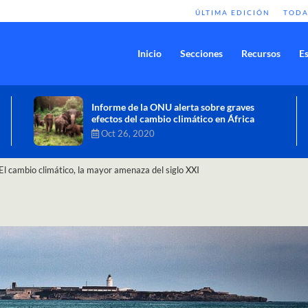
ÚLTIMA EDICIÓN
TODA
Inicio
Secciones
Recursos
Es
Comisión de Alto Nivel de Cambio
Climático aprueba nueva ambición
climática del Perú
Dic 16, 2020
El cambio climático, la mayor amenaza del siglo XXI