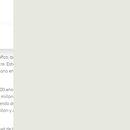
fico, que comienza hace
e. Este ha sufrido siete
bono en la atmósfera al
000 años; subieron a 289
r millón hace 240.000
yendo de hasta 178 por
illón y además, esta
dad de hielo, hace 7.000