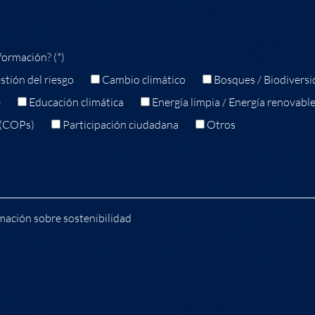
formación? (*)
stión del riesgo
Cambio climático
Bosques / Biodiversi
e
Educación climática
Energía limpia / Energía renovabl
 (COPs)
Participación ciudadana
Otros
mación sobre sostenibilidad