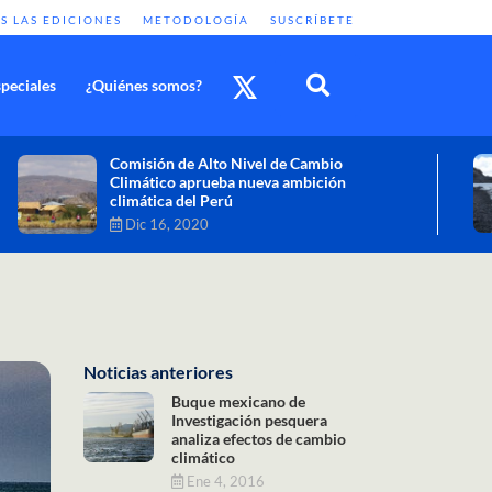
S LAS EDICIONES
METODOLOGÍA
SUSCRÍBETE
peciales
¿Quiénes somos?
Cambio climático: combatir sus efectos
como objetivo global y urgente
Nov 30, 2020
Noticias anteriores
Buque mexicano de
Investigación pesquera
analiza efectos de cambio
climático
Ene 4, 2016