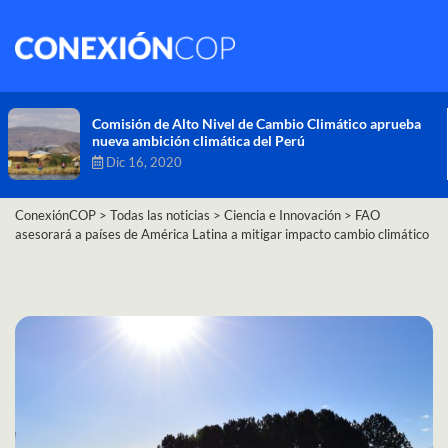
Comisión de Alto Nivel de Cambio Climático aprueba
nueva ambición climática del Perú
Dic 16, 2020
ConexiónCOP
>
Todas las noticias
>
Ciencia e Innovación
>
FAO
asesorará a países de América Latina a mitigar impacto cambio climático