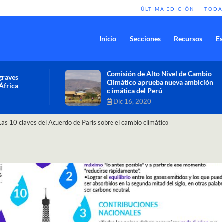
ÚLTIMA EDICIÓN
TODA
Inicio
Secciones
Recursos
Es
Comisión de Alto Nivel de Cambio
Climático aprueba nueva ambición
climática del Perú
Dic 16, 2020
 Las 10 claves del Acuerdo de París sobre el cambio climático