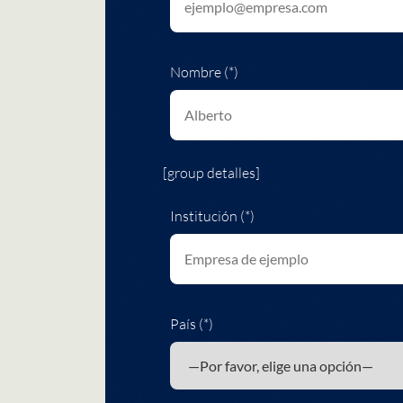
Nombre (*)
[group detalles]
Institución (*)
País (*)