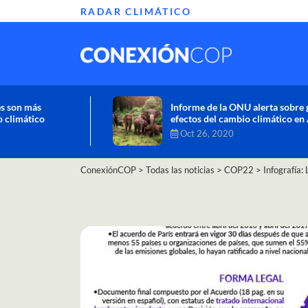
RADAR CLIMÁTICO
Informe de la ONU alerta sobre graves
efectos del cambio climático en África
Oct 26, 2020
ConexiónCOP
>
Todas las noticias
>
COP22
>
Infografía: