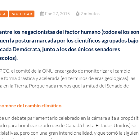
Ene 27, 2015
2 minutos
ICA
SOCIEDAD
entre los negacionistas del factor humano (todos ellos so
uen la postura marcada por los científicos agrupados bajo
ncada Demócrata, junto a los dos únicos senadores
scolos).
 IPCC, el comité de la ONU encargado de monitorizar el cambio
e forma drástica y acelerada (en términos de eras geológicas) las
da en la Tierra. Porque nada menos que la mitad del Senado de
hombre del cambio climático
 de un debate parlamentario celebrado en la cámara alta a propósi
ñado para bombear crudo desde Canadá hasta Estados Unidos) se
slativas, pero con una gran intencionalidad, y que tomó la siguien