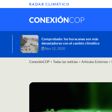
RADAR CLIMÁTICO
Informe de la ONU alerta sobre graves
efectos del cambio climático en África
Oct 26, 2020
ConexiónCOP
>
Todas las noticias
>
Artículos Externos
>