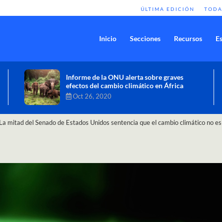
ÚLTIMA EDICIÓN
TODA
Inicio
Secciones
Recursos
Es
Comisión de Alto Nivel de Cambio
Climático aprueba nueva ambición
climática del Perú
Dic 16, 2020
La mitad del Senado de Estados Unidos sentencia que el cambio climático no es