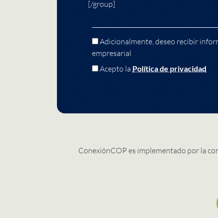
[/group]
Adicionalmente, deseo recibir infor
empresarial
Acepto la
Política de privacidad
ConexiónCOP es implementado por la co