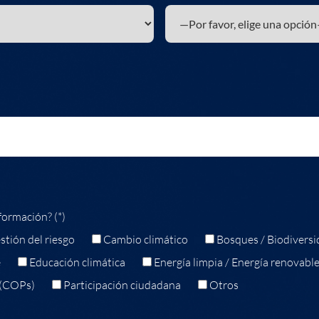
formación? (*)
stión del riesgo
Cambio climático
Bosques / Biodiversi
e
Educación climática
Energía limpia / Energía renovabl
 (COPs)
Participación ciudadana
Otros