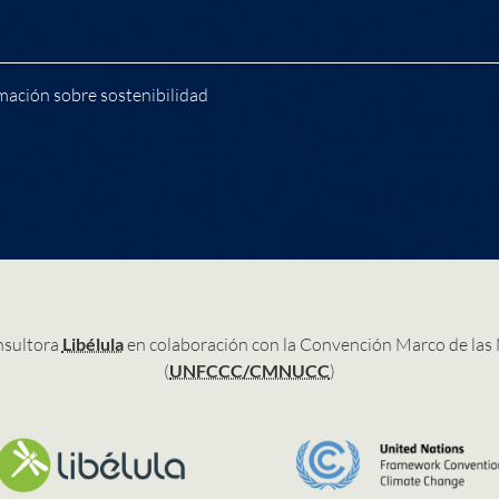
mación sobre sostenibilidad
nsultora
Libélula
en colaboración con la Convención Marco de las
(
UNFCCC/CMNUCC
)