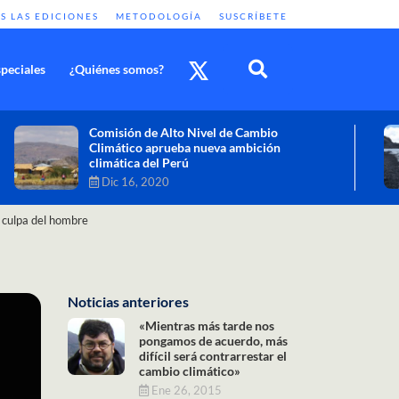
S LAS EDICIONES
METODOLOGÍA
SUSCRÍBETE
peciales
¿Quiénes somos?
Cambio climático: combatir sus efectos
como objetivo global y urgente
Nov 30, 2020
 culpa del hombre
Noticias anteriores
«Mientras más tarde nos
pongamos de acuerdo, más
difícil será contrarrestar el
cambio climático»
Ene 26, 2015