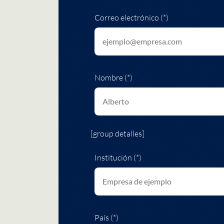
Correo electrónico (*)
Nombre (*)
[group detalles]
Institución (*)
País (*)