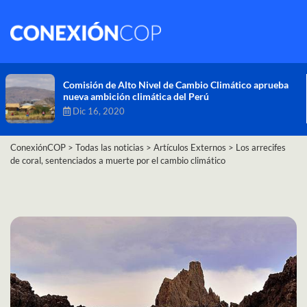
Comisión de Alto Nivel de Cambio Climático aprueba
nueva ambición climática del Perú
Dic 16, 2020
ConexiónCOP
>
Todas las noticias
>
Artículos Externos
>
Los arrecifes
de coral, sentenciados a muerte por el cambio climático