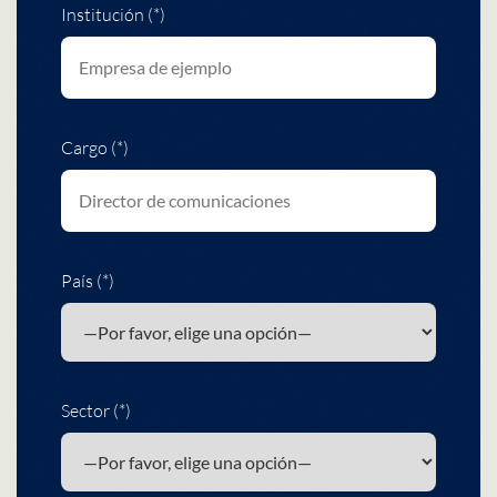
Institución (*)
Cargo (*)
País (*)
Sector (*)