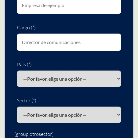
Cargo (*)
País (*)
Sector (*)
[group otrosector]