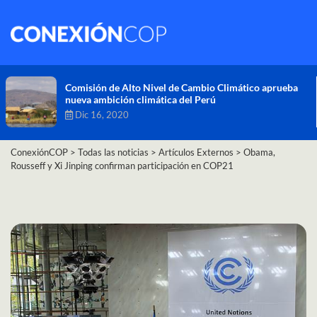
Comisión de Alto Nivel de Cambio Climático aprueba
nueva ambición climática del Perú
Dic 16, 2020
ConexiónCOP
>
Todas las noticias
>
Artículos Externos
>
Obama,
Rousseff y Xi Jinping confirman participación en COP21