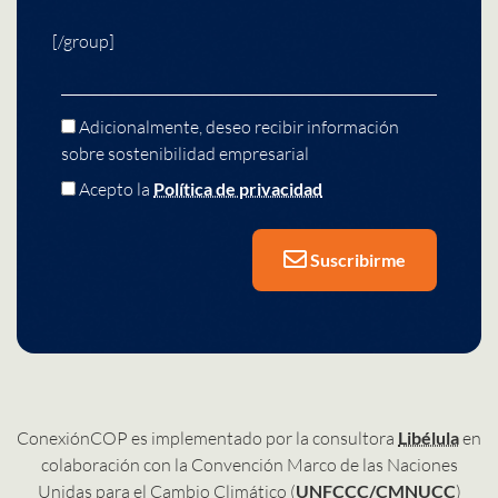
[/group]
Adicionalmente, deseo recibir información
sobre sostenibilidad empresarial
Acepto la
Política de privacidad
Suscribirme
ConexiónCOP es implementado por la consultora
Libélula
en
colaboración con la Convención Marco de las Naciones
Unidas para el Cambio Climático (
UNFCCC/CMNUCC
)