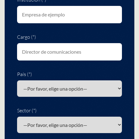
Cargo (*)
País (*)
Sector (*)