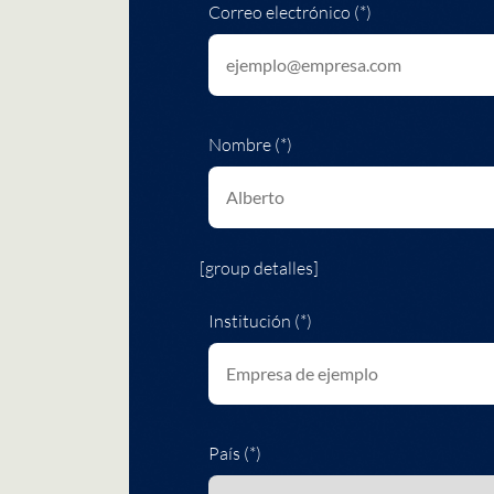
Correo electrónico (*)
Nombre (*)
[group detalles]
Institución (*)
País (*)