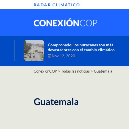
RADAR CLIMÁTICO
Informe de la ONU alerta sobre graves
efectos del cambio climático en África
Oct 26, 2020
ConexiónCOP
>
Todas las noticias
>
Guatemala
Guatemala