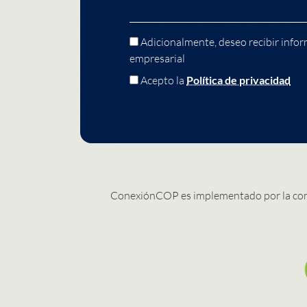
Adicionalmente, deseo recibir infor
empresarial
Acepto la
Política de privacidad
ConexiónCOP es implementado por la co