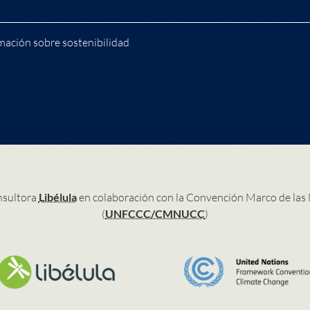
mación sobre sostenibilidad
nsultora
Libélula
en colaboración con la Convención Marco de las
(
UNFCCC/CMNUCC
)