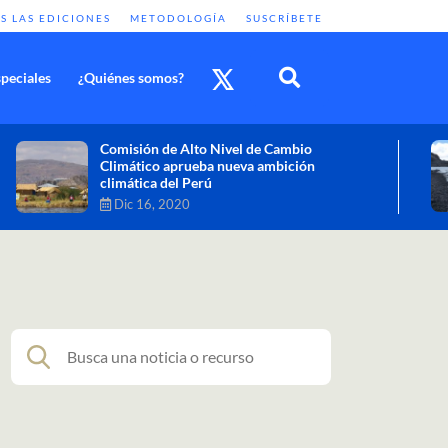
S LAS EDICIONES
METODOLOGÍA
SUSCRÍBETE
peciales
¿Quiénes somos?
Cambio climático: combatir sus efectos
como objetivo global y urgente
Nov 30, 2020