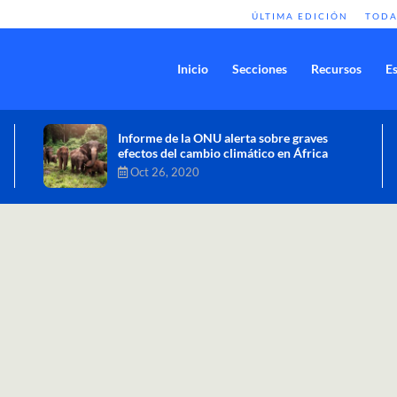
ÚLTIMA EDICIÓN
TODA
Inicio
Secciones
Recursos
Es
Comisión de Alto Nivel de Cambio
Climático aprueba nueva ambición
climática del Perú
Dic 16, 2020