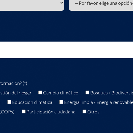
formación? (*)
stión del riesgo
Cambio climático
Bosques / Biodiversi
e
Educación climática
Energía limpia / Energía renovabl
 (COPs)
Participación ciudadana
Otros