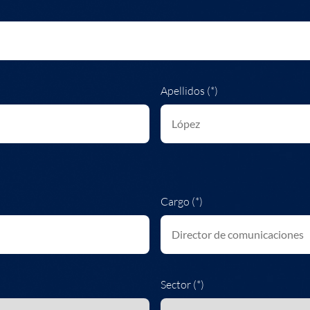
Apellidos (*)
Cargo (*)
Sector (*)