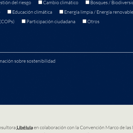
stión del riesgo
Cambio climático
Bosques / Biodiversi
e
Educación climática
Energía limpia / Energía renovabl
 (COPs)
Participación ciudadana
Otros
mación sobre sostenibilidad
nsultora
Libélula
en colaboración con la Convención Marco de las