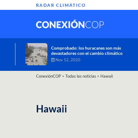
RADAR CLIMÁTICO
Informe de la ONU alerta sobre graves
efectos del cambio climático en África
Oct 26, 2020
ConexiónCOP
>
Todas las noticias
>
Hawaii
Hawaii