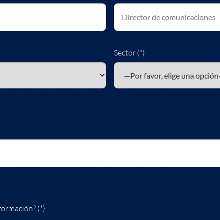
Sector (*)
formación? (*)