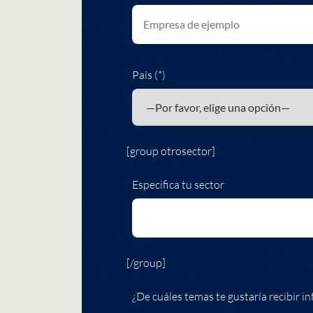
País (*)
[group otrosector]
Especifica tu sector
[/group]
¿De cuáles temas te gustaría recibir in