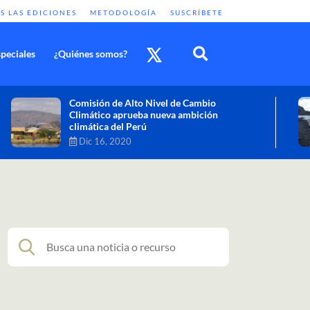
S LAS EDICIONES
METODOLOGÍA
SUSCRÍBETE
peciales
¿Quiénes somos?
Cambio climático: combatir sus efectos
como objetivo global y urgente
Nov 30, 2020