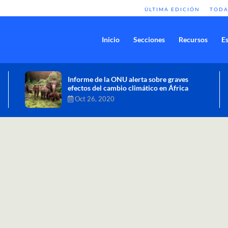
ÚLTIMA EDICIÓN
TODA
Inicio
Secciones
Recursos
Es
Comisión de Alto Nivel de Cambio
Climático aprueba nueva ambición
climática del Perú
Dic 16, 2020