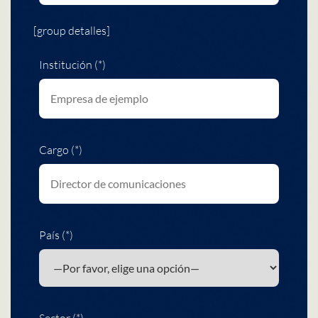
[group detalles]
Institución (*)
Cargo (*)
País (*)
Sector (*)