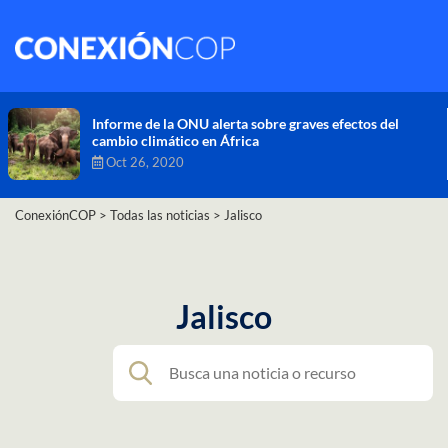
Comisión de Alto Nivel de Cambio Climático aprueba
nueva ambición climática del Perú
Dic 16, 2020
ConexiónCOP
>
Todas las noticias
>
Jalisco
Jalisco