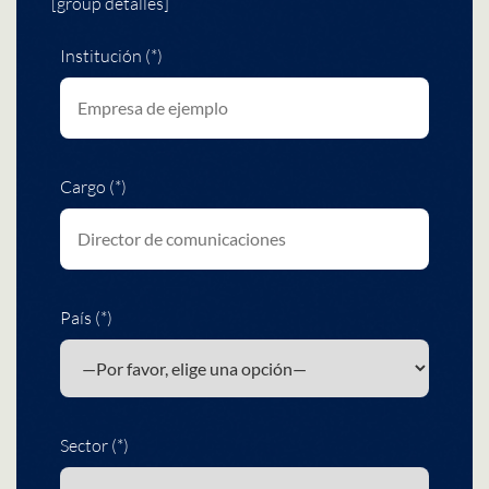
[group detalles]
Institución (*)
Cargo (*)
País (*)
Sector (*)