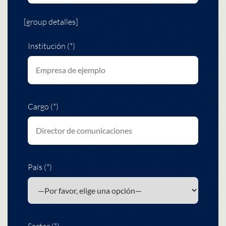
[group detalles]
Institución (*)
Cargo (*)
País (*)
Sector (*)