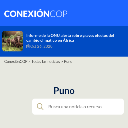
Comisión de Alto Nivel de Cambio Climático aprueba
nueva ambición climática del Perú
Dic 16, 2020
ConexiónCOP
>
Todas las noticias
>
Puno
Puno