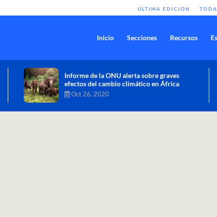
ÚLTIMA EDICIÓN
TODA
Inicio
Secciones
Recursos
Es
Comisión de Alto Nivel de Cambio
Climático aprueba nueva ambición
climática del Perú
Dic 16, 2020