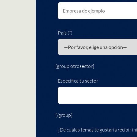
País (*)
[group otrosector]
Especifica tu sector
[/group]
¿De cuáles temas te gustaría recibir in