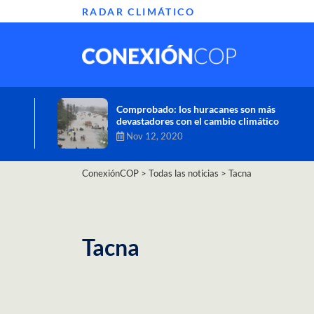
RADAR CLIMÁTICO
Informe de la ONU alerta sobre graves
efectos del cambio climático en África
Oct 26, 2020
ConexiónCOP
>
Todas las noticias
>
Tacna
Tacna