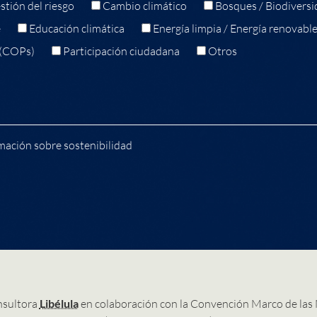
stión del riesgo
Cambio climático
Bosques / Biodiversi
e
Educación climática
Energía limpia / Energía renovabl
 (COPs)
Participación ciudadana
Otros
mación sobre sostenibilidad
nsultora
Libélula
en colaboración con la Convención Marco de las