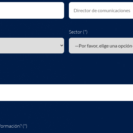
Sector (*)
formación? (*)