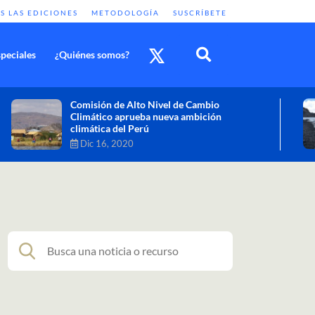
S LAS EDICIONES
METODOLOGÍA
SUSCRÍBETE
peciales
¿Quiénes somos?
Cambio climático: combatir sus efectos
como objetivo global y urgente
Nov 30, 2020