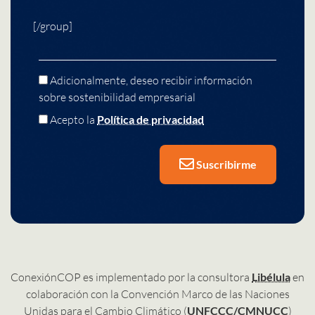
[/group]
Adicionalmente, deseo recibir información
sobre sostenibilidad empresarial
Acepto la
Política de privacidad
Suscribirme
ConexiónCOP es implementado por la consultora
Libélula
en
colaboración con la Convención Marco de las Naciones
Unidas para el Cambio Climático (
UNFCCC/CMNUCC
)