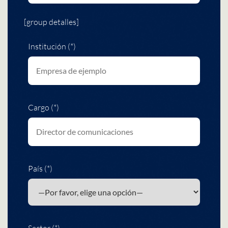
[group detalles]
Institución (*)
Cargo (*)
País (*)
Sector (*)