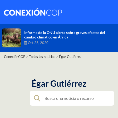
Comisión de Alto Nivel de Cambio Climático aprueba
nueva ambición climática del Perú
Dic 16, 2020
ConexiónCOP
>
Todas las noticias
>
Égar Gutiérrez
Égar Gutiérrez