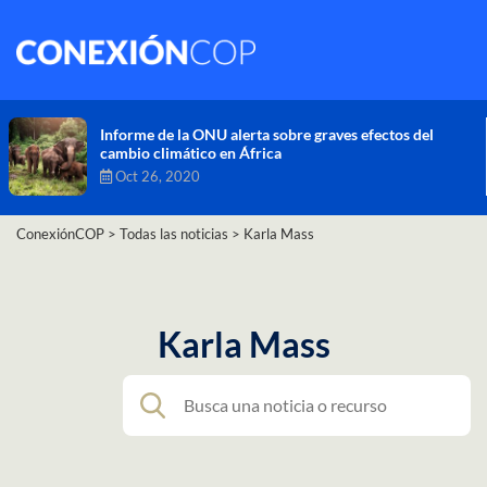
Comisión de Alto Nivel de Cambio Climático aprueba
nueva ambición climática del Perú
Dic 16, 2020
ConexiónCOP
>
Todas las noticias
>
Karla Mass
Karla Mass