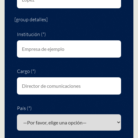
[group detalles]
Institución (*)
Cargo (*)
País (*)