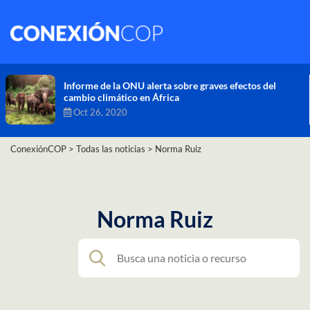
Comisión de Alto Nivel de Cambio Climático aprueba
nueva ambición climática del Perú
Dic 16, 2020
ConexiónCOP
>
Todas las noticias
>
Norma Ruiz
Norma Ruiz