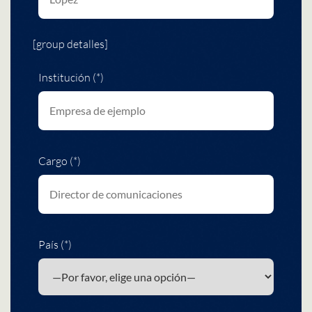
[group detalles]
Institución (*)
Cargo (*)
País (*)