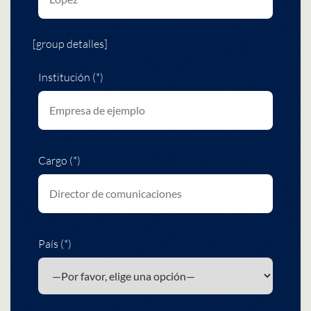
[group detalles]
Institución (*)
Cargo (*)
País (*)