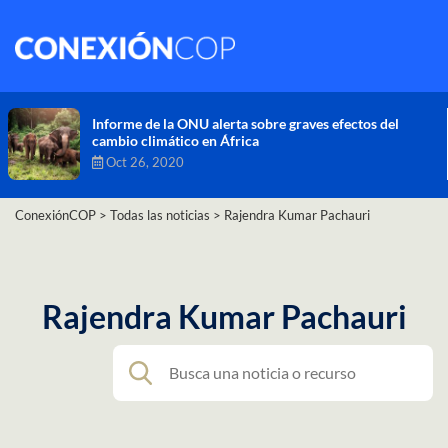
Comisión de Alto Nivel de Cambio Climático aprueba
nueva ambición climática del Perú
Dic 16, 2020
ConexiónCOP
>
Todas las noticias
>
Rajendra Kumar Pachauri
Rajendra Kumar Pachauri