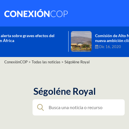
Comisión de Alto Nivel de Cambio Climático aprueba
nueva ambición climática del Perú
Dic 16, 2020
ConexiónCOP
>
Todas las noticias
>
Ségoléne Royal
Ségoléne Royal