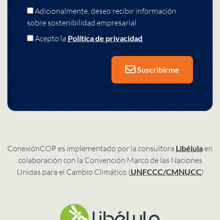
Adicionalmente, deseo recibir información
sobre sostenibilidad empresarial
Acepto la
Política de privacidad
Suscribirme
ConexiónCOP es implementado por la consultora
Libélula
en
colaboración con la Convención Marco de las Naciones
Unidas para el Cambio Climático (
UNFCCC/CMNUCC
)