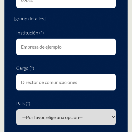
[group detalles]
Institución (*)
Cargo (*)
País (*)