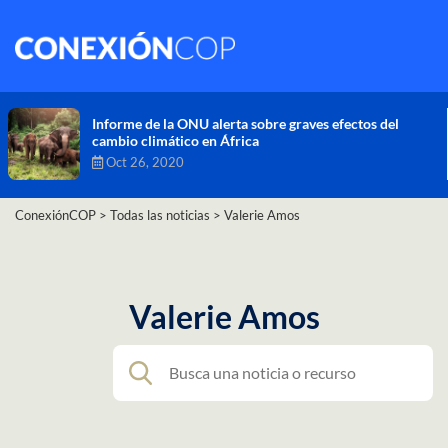
Comisión de Alto Nivel de Cambio Climático aprueba
nueva ambición climática del Perú
Dic 16, 2020
ConexiónCOP
>
Todas las noticias
>
Valerie Amos
Valerie Amos