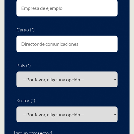
Cargo (*)
País (*)
Sector (*)
[group otrosector]