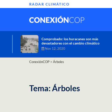
RADAR CLIMÁTICO
Informe de la ONU alerta sobre graves
efectos del cambio climático en África
Oct 26, 2020
ConexiónCOP
>
Árboles
Tema: Árboles