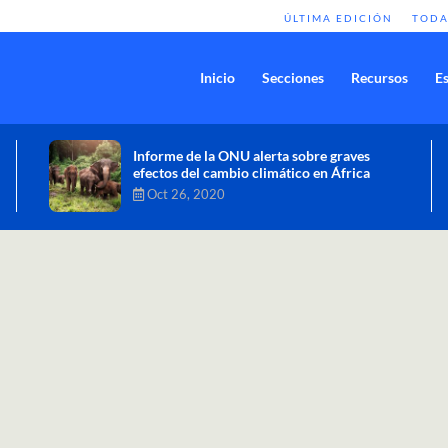
ÚLTIMA EDICIÓN
TODA
Inicio
Secciones
Recursos
Es
Comisión de Alto Nivel de Cambio
Climático aprueba nueva ambición
climática del Perú
Dic 16, 2020