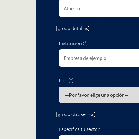
[group detalles]
Institución (*)
País (*)
[group otrosector]
Especifica tu sector