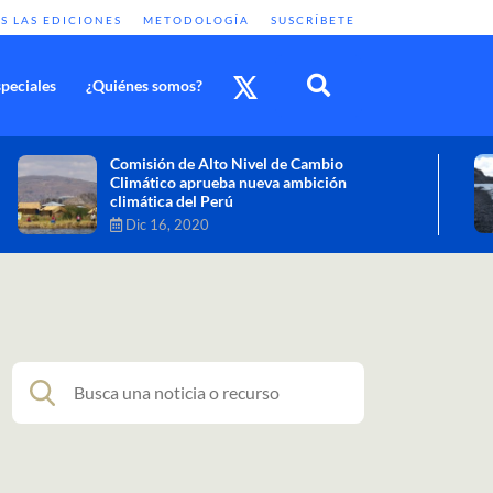
S LAS EDICIONES
METODOLOGÍA
SUSCRÍBETE
peciales
¿Quiénes somos?
Cambio climático: combatir sus efectos
como objetivo global y urgente
Nov 30, 2020