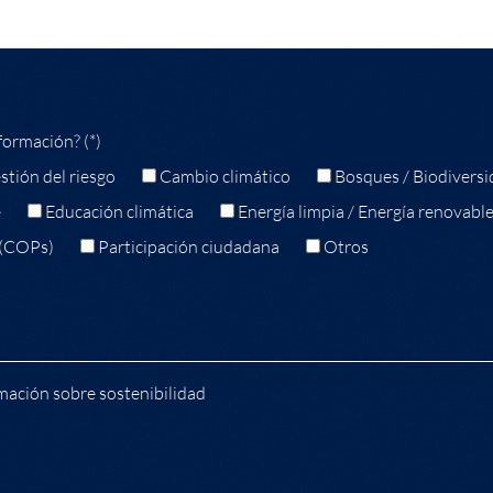
formación? (*)
stión del riesgo
Cambio climático
Bosques / Biodiversi
e
Educación climática
Energía limpia / Energía renovabl
 (COPs)
Participación ciudadana
Otros
mación sobre sostenibilidad