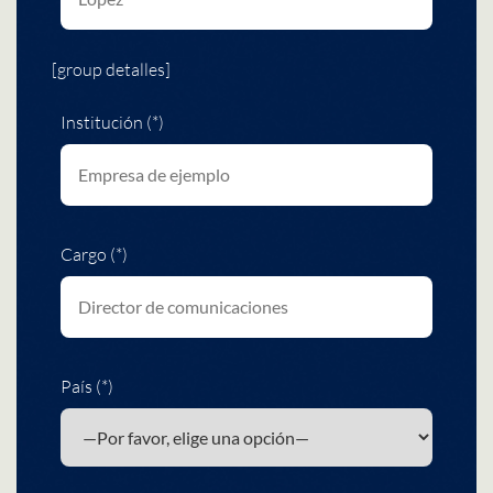
[group detalles]
Institución (*)
Cargo (*)
País (*)