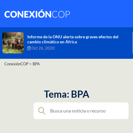
Comisión de Alto Nivel de Cambio Climático aprueba
nueva ambición climática del Perú
Dic 16, 2020
ConexiónCOP
>
BPA
Tema: BPA