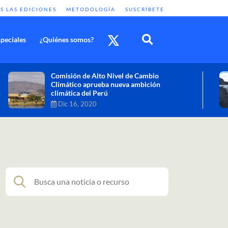
S LAS EDICIONES
METODOLOGÍA
SUSCRÍBETE
peciales
¿Quiénes somos?
Cambio climático: combatir sus efectos
como objetivo global y urgente
Nov 30, 2020