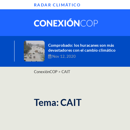
RADAR CLIMÁTICO
Informe de la ONU alerta sobre graves
efectos del cambio climático en África
Oct 26, 2020
ConexiónCOP
>
CAIT
Tema: CAIT