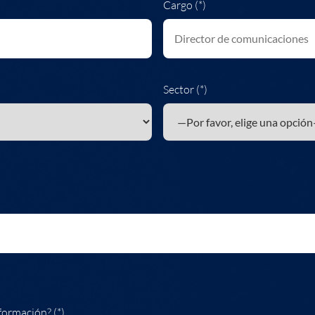
Cargo (*)
Sector (*)
formación? (*)