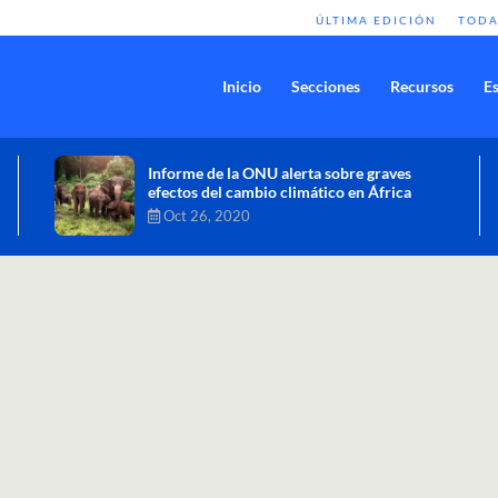
ÚLTIMA EDICIÓN
TODA
Inicio
Secciones
Recursos
Es
Comisión de Alto Nivel de Cambio
Climático aprueba nueva ambición
climática del Perú
Dic 16, 2020