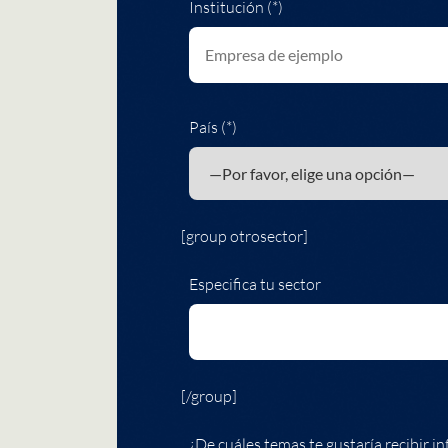
Institución (*)
País (*)
[group otrosector]
Especifica tu sector
[/group]
¿De cuáles temas te gustaría recibir in