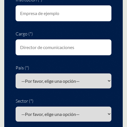
Cargo (*)
País (*)
Sector (*)