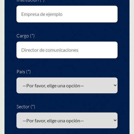
Cargo (*)
País (*)
Sector (*)