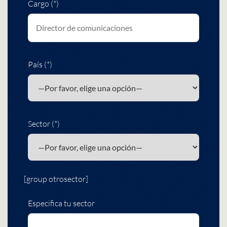
Cargo (*)
País (*)
Sector (*)
[group otrosector]
Especifica tu sector