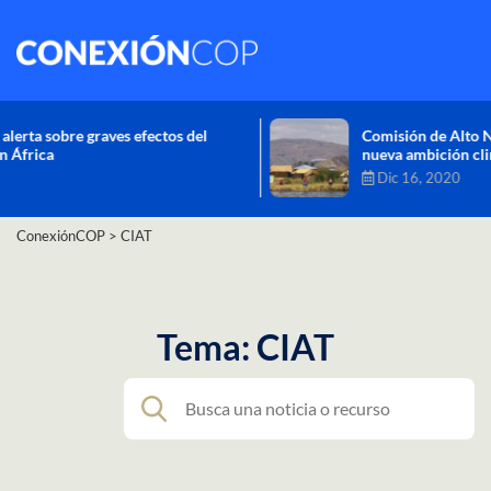
Comisión de Alto Nivel de Cambio Climático aprueba
nueva ambición climática del Perú
Dic 16, 2020
ConexiónCOP
>
CIAT
Tema: CIAT