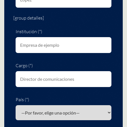
[group detalles]
Institución (*)
Cargo (*)
País (*)