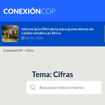
Comisión de Alto Nivel de Cambio Climático aprueba
nueva ambición climática del Perú
Dic 16, 2020
ConexiónCOP
>
Cifras
Tema: Cifras