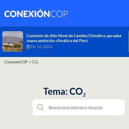
Comisión de Alto Nivel de Cambio Climático aprueba
nueva ambición climática del Perú
Dic 16, 2020
ConexiónCOP
>
CO₂
Tema: CO₂