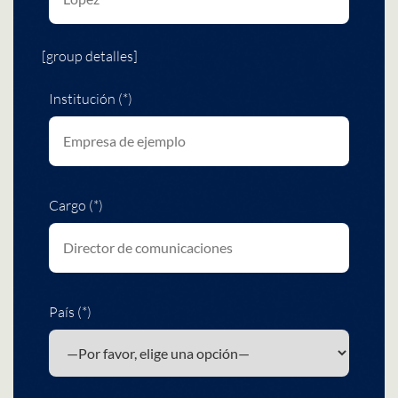
[group detalles]
Institución (*)
Cargo (*)
País (*)