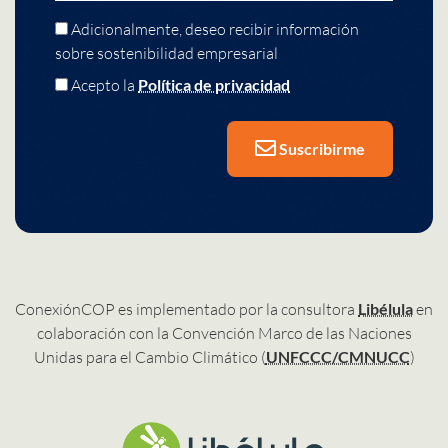
Adicionalmente, deseo recibir información
sobre sostenibilidad empresarial
Acepto la
Política de privacidad
Suscribirme
ConexiónCOP es implementado por la consultora
Libélula
en
colaboración con la Convención Marco de las Naciones
Unidas para el Cambio Climático (
UNFCCC/CMNUCC
)