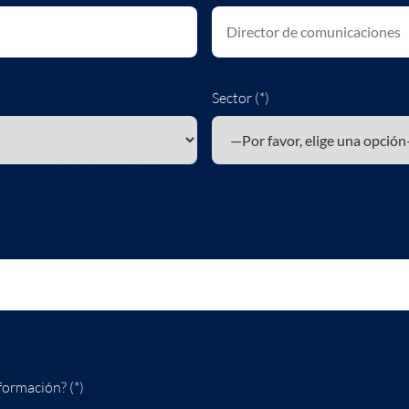
Sector (*)
formación? (*)