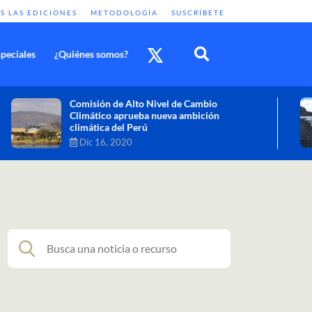
S LAS EDICIONES
METODOLOGÍA
SUSCRÍBETE
peciales
¿Quiénes somos?
Cambio climático: combatir sus efectos
como objetivo global y urgente
Nov 30, 2020