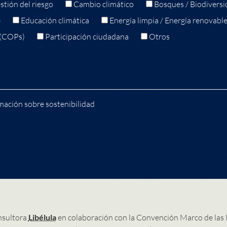
stión del riesgo
Cambio climático
Bosques / Biodiversi
e
Educación climática
Energía limpia / Energía renovabl
 (COPs)
Participación ciudadana
Otros
mación sobre sostenibilidad
nsultora
Libélula
en colaboración con la Convención Marco de las