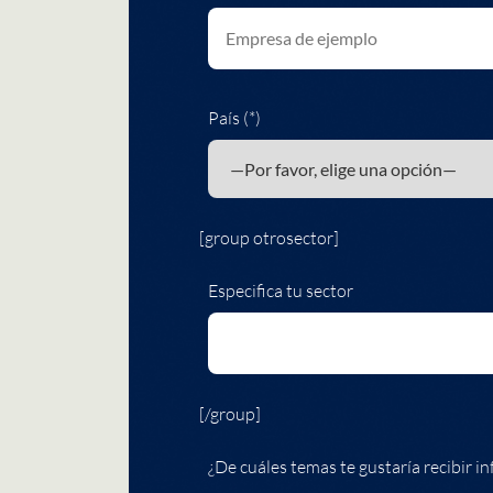
País (*)
[group otrosector]
Especifica tu sector
[/group]
¿De cuáles temas te gustaría recibir in