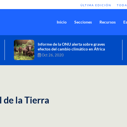
ÚLTIMA EDICIÓN
TODA
Inicio
Secciones
Recursos
Es
Comisión de Alto Nivel de Cambio
Climático aprueba nueva ambición
climática del Perú
Dic 16, 2020
 de la Tierra