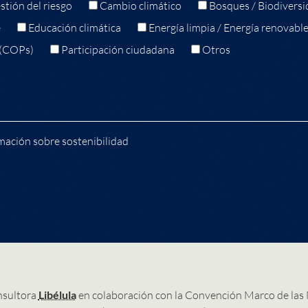
stión del riesgo
Cambio climático
Bosques / Biodiversi
e
Educación climática
Energía limpia / Energía renovabl
 (COPs)
Participación ciudadana
Otros
mación sobre sostenibilidad
nsultora
Libélula
en colaboración con la Convención Marco de las