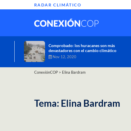
RADAR CLIMÁTICO
Informe de la ONU alerta sobre graves
efectos del cambio climático en África
Oct 26, 2020
ConexiónCOP
>
Elina Bardram
Tema: Elina Bardram