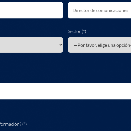
Sector (*)
formación? (*)