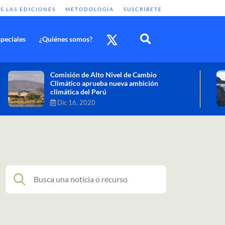
S LAS EDICIONES
METODOLOGÍA
SUSCRÍBETE
peciales
¿Quiénes somos?
Cambio climático: combatir sus efectos
como objetivo global y urgente
Nov 30, 2020