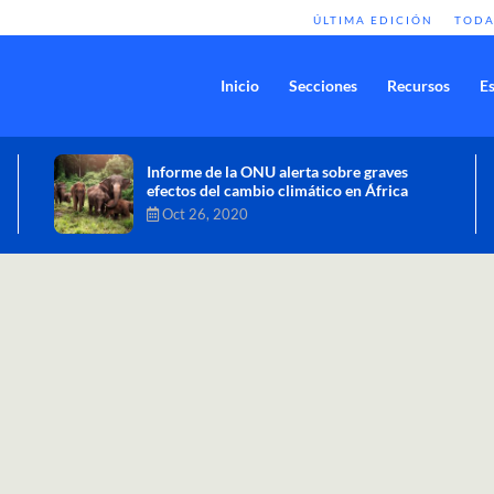
ÚLTIMA EDICIÓN
TODA
Inicio
Secciones
Recursos
Es
Comisión de Alto Nivel de Cambio
Climático aprueba nueva ambición
climática del Perú
Dic 16, 2020