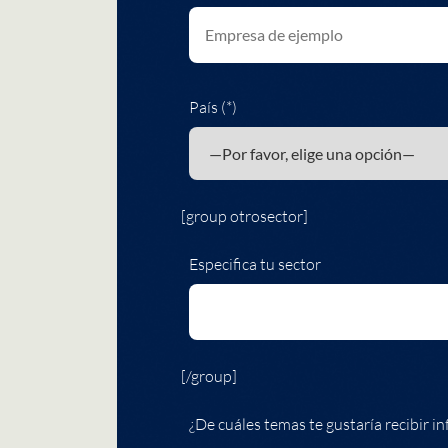
País (*)
[group otrosector]
Especifica tu sector
[/group]
¿De cuáles temas te gustaría recibir in