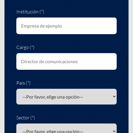
Institución (*)
Cargo (*)
País (*)
Sector (*)