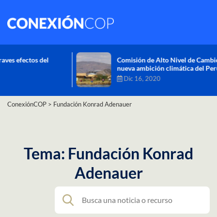
Comisión de Alto Nivel de Cambio Climático aprueba
nueva ambición climática del Perú
Dic 16, 2020
ConexiónCOP
>
Fundación Konrad Adenauer
Tema: Fundación Konrad
Adenauer